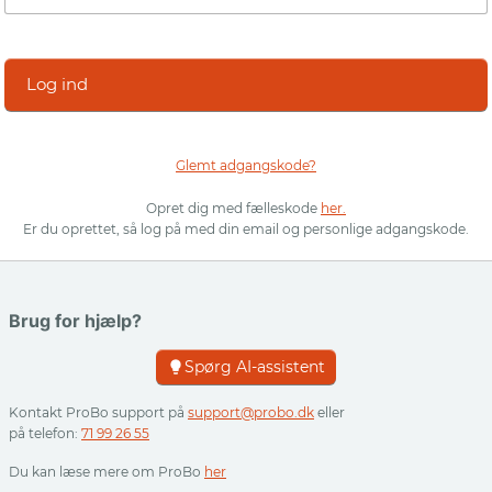
Log ind
Glemt adgangskode?
Opret dig med fælleskode
her.
Er du oprettet, så log på med din email og personlige adgangskode.
Brug for hjælp?
Spørg AI-assistent
Kontakt ProBo support på
support@probo.dk
eller
på telefon:
71 99 26 55
Du kan læse mere om ProBo
her