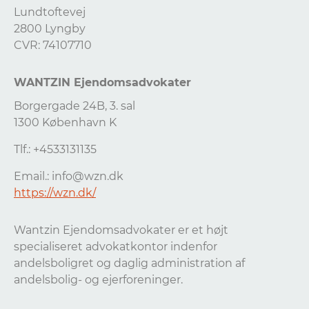
Lundtoftevej
2800 Lyngby
CVR: 74107710
WANTZIN Ejendomsadvokater
Borgergade 24B, 3. sal
1300 København K
Tlf.: +4533131135
Email.:
info@wzn.dk
https://wzn.dk/
Wantzin Ejendomsadvokater er et højt
specialiseret advokatkontor indenfor
andelsboligret og daglig administration af
andelsbolig- og ejerforeninger.